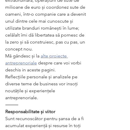
extraordinară, operațiuni de sute de 
milioane de euro și coordonez sute de 
oameni, într-o companie care a devenit 
unul dintre cele mai cunoscute și 
utilizate branduri românești în lume; 
celălalt îmi dă libertatea să pornesc de 
la zero și să construiesc, pas cu pas, un 
concept nou.
Mă gândesc și la 
alte proiecte 
antreprenoriale
 despre care voi vorbi 
deschis in aceste pagini. 
Reflecțiile personale și analizele pe 
diverse teme de business vor insoți 
noutățile și experiențele 
antreprenoriale.
⸻
Responsabilitate și viitor
Sunt recunoscător pentru șansa de a fi 
acumulat experiență și resurse în toți 