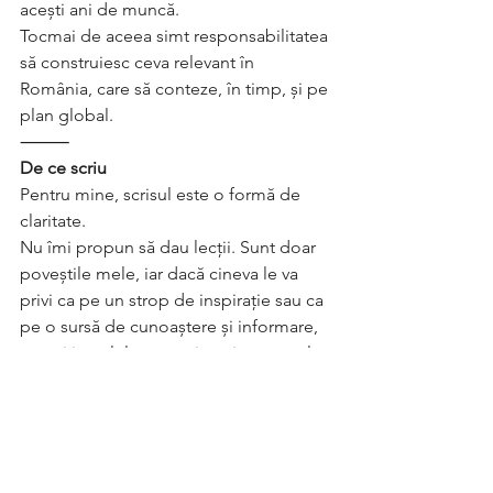
acești ani de muncă.
Tocmai de aceea simt responsabilitatea 
să construiesc ceva relevant în 
România, care să conteze, în timp, și pe 
plan global.
⸻
De ce scriu
Pentru mine, scrisul este o formă de 
claritate.
Nu îmi propun să dau lecții. Sunt doar 
poveștile mele, iar dacă cineva le va 
privi ca pe un strop de inspirație sau ca 
pe o sursă de cunoaștere și informare, 
atunci jurnalul acesta și-a atins scopul.
Proiecte
Experiente si perspective
IL TACCHINO