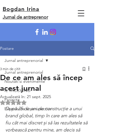
Bogdan Irina
Jurnal de antreprenor
Postare
Jurnal antreprenorial
3 min de citit
Jurnal antreprenorial
De ce am ales să încep
Noutati si evenimente
acest jurnal
IL TACCHINO
Actualizată în:
21 sept. 2025
Proiecte
Evaluat(ă) cu NaN din 5 stele.
După 25 de ani de construcție a unui 
Experiente si perspective
brand global, timp în care am ales să 
fiu cât mai discret și să las rezultatele să 
vorbească pentru mine, am decis să 