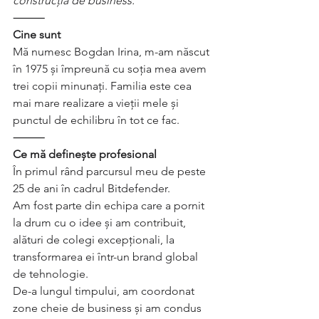
construcția de business.
⸻
Cine sunt
Mă numesc Bogdan Irina, m-am născut 
în 1975 și împreună cu soția mea avem 
trei copii minunați. Familia este cea 
mai mare realizare a vieții mele și 
punctul de echilibru în tot ce fac.
⸻
Ce mă definește profesional
În primul rând parcursul meu de peste 
25 de ani în cadrul Bitdefender.
Am fost parte din echipa care a pornit 
la drum cu o idee și am contribuit, 
alături de colegi excepționali, la 
transformarea ei într-un brand global 
de tehnologie.
De-a lungul timpului, am coordonat 
zone cheie de business și am condus 