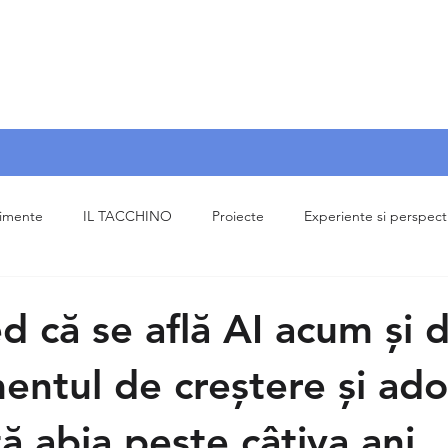
nimente
IL TACCHINO
Proiecte
Experiente si perspect
d că se află AI acum și 
ntul de creștere și ado
ă abia peste câțiva ani