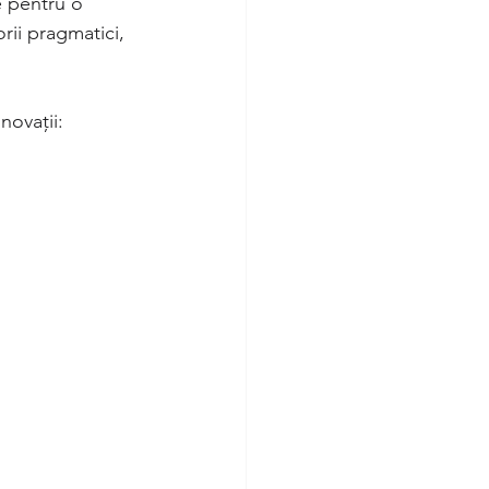
e pentru o 
orii pragmatici, 
novații: