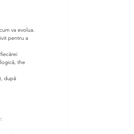
 cum va evolua. 
vit pentru a 
fiecărei 
logică, the 
), după 
: