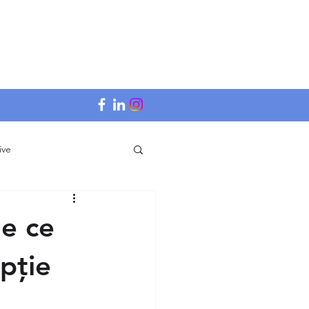
ive
de ce
pție