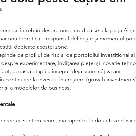
25
in 5 stele.
rimesc întrebări despre unde cred că se află piața AI și
oar una teoretică – răspunsul definește și momentul potri
estiții dedicate acestei zone.
inde de profilul de risc și de portofoliul investițional al 
 despre experimentare, învățarea pieței și inovație tehno
 fapt, această etapă a început deja acum câțiva ani.
 în continuare la investiții în creștere (growth investments
or și a modelelor de business.
entale
e cred că suntem acum, mă raportez la două teze clasice