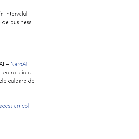
n intervalul 
 de business 
AI – 
NextAi 
entru a intra 
tele culoare de 
acest articol 