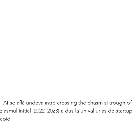
,  AI se află undeva între crossing the chasm și trough of 
iasmul inițial (2022–2023) a dus la un val uriaș de startup-u
rapid.