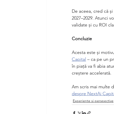
De aceea, cred că și A
2027–2029. Atunci v
validate și cu ROI cla
Concluzie
Acesta este și motivu
Capital
 – ca pe un p
în piață va fi abia a
creștere accelerată.
Am scris mai multe d
despre NextAi Capita
Experiente si perspective