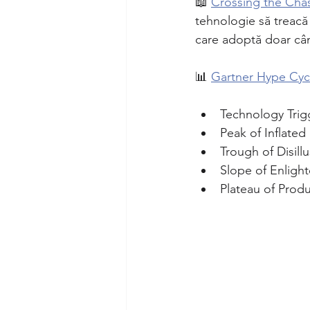
📖 
Crossing the Cha
tehnologie să treacă d
care adoptă doar cân
📊 
Gartner Hype Cyc
Technology Trig
Peak of Inflated
Trough of Disill
Slope of Enlight
Plateau of Produ