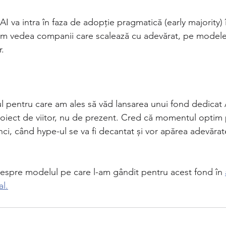
I va intra în faza de adopție pragmatică (early majority) î
om vedea companii care scalează cu adevărat, pe modele
r.
l pentru care am ales să văd lansarea unui fond dedicat 
roiect de viitor, nu de prezent. Cred că momentul optim p
tunci, când hype-ul se va fi decantat și vor apărea adevăra
espre modelul pe care l-am gândit pentru acest fond în 
l.