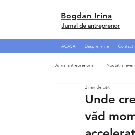
Bogdan Irina
Jurnal de antreprenor
ACASA
Despre mine
Contact
Jurnal antreprenorial
Noutati si eve
2 min de citit
Unde cre
văd mome
accelerat