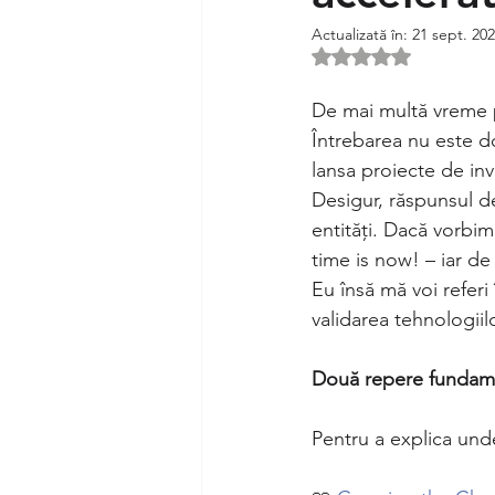
Actualizată în:
21 sept. 20
Evaluat(ă) cu NaN d
De mai multă vreme p
Întrebarea nu este d
lansa proiecte de inv
Desigur, răspunsul dep
entități. Dacă vorbim
time is now! – iar de
Eu însă mă voi referi
validarea tehnologiil
Două repere fundam
Pentru a explica und