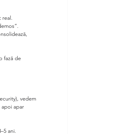
 real.
 demos”.
nsolidează, 
-o fază de 
security), vedem 
, apoi apar 
3–5 ani.