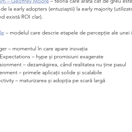
sm – Geoffrey Moore
 – teoria care arată cât de greu est
e la early adopters (entuziaștii) la early majority (utilizat
d există ROI clar).
le
 – modelul care descrie etapele de percepție ale unei i
ger – momentul în care apare inovația
 Expectations – hype și promisiuni exagerate
usionment – dezamăgirea, când realitatea nu ține pasul
enment – primele aplicații solide și scalabile
ctivity – maturizarea și adopția pe scară largă