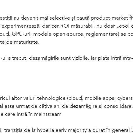
stiții au devenit mai selective și caută product-market fit
 experimentează, dar cer ROI măsurabil, nu doar „cool
cloud, GPU-uri, modele open-source, reglementare) se co
te de maturitate.
ul a trecut, dezamăgirile sunt vizibile, iar piața intră într
ricul altor valuri tehnologice (cloud, mobile apps, cyber
țial este urmat de câțiva ani de dezamăgire și consolidare
ide care intră în mainstream.
, tranziția de la hype la early majority a durat în general 